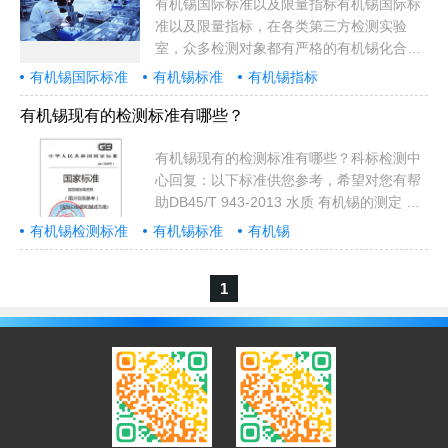
会，关于iso+ 有机锡的标准EN ISO 2179-
有机锡国际标准以及限量指标有机锡国际标
2016 电镀锡镍合金-规格和试验方法(ISO
准以及限量指标，在各类第三方检测实验
2179:1986)涂层EN 24496-1993 金属粉末.
室，众多检测对象都有严格的有机锡化合物
铁,铜,锡和青铜粉末中酸不溶物含量的测定
的指标要求，如塑料助剂检测、催化剂检测
有机锡国际标准
有机锡标准
有机锡指标
(ISO 4496-1978)EN...
等。欧盟和全球各国各组织都有相对于的有
机锡限量标准。1，有机锡欧盟标准欧盟有
有机锡现有的检测标准有哪些？
机锡标准执行2009/425/EC指令，该指令正
式开始限制特定有机锡化合物在消费品中的
有机锡现有的检测标准有哪些？科标检测中
使用。指令2009/425/EC指出，自2010年7
心回复：以下标准供您参考，希望对您有帮
月1日起，欧盟已限制在所有消费品中使用
助DB45/T 943-2013 水质 有机锡的测定 气
三丁基锡和三苯基锡化合物，其限量要求低
相色谱—质谱法 广西壮族自治区质量技.
有机锡检测标准
有机锡标准
有机锡
于商品锡含量的0.1％。有机锡国际标准以及
2013/12/25 现行GB/T 20385-2006 纺织品
限量指标2，Oeko-TexStand...
有机锡化合物的测定 国家质量监督检验检
1
疫. 2006/12/1 现行GB/T 22932-2008 皮革
和毛皮 化学试验 有机锡化合物的测定 国家
质量监督检验检疫. 2009/9/1 现行GB/T
29493.3-2013 纺织染整助剂中有害物质的
测定 第3部分：有机锡化合物的测定...