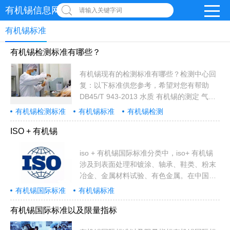
有机锡信息网
请输入关键字词
有机锡标准
有机锡检测标准有哪些？
有机锡现有的检测标准有哪些？检测中心回
复：以下标准供您参考，希望对您有帮助
DB45/T 943-2013 水质 有机锡的测定 气相
色谱—质谱法 广西壮族自治区质量技.
有机锡检测标准
有机锡标准
有机锡检测
2013/12/25 现行GB/T 20385-2006 纺织品
有机锡化合物的测定 国家质量监督检验检
ISO + 有机锡
疫. 2006/12/1 现行GB/T 22932-2008 皮革
和毛皮 化学试验 有机锡化合物的测定 国家
iso + 有机锡国际标准分类中，iso+ 有机锡
质量监督检验检疫. 2009/9/1 现行GB/T
涉及到表面处理和镀涂、轴承、鞋类、粉末
29493.3-2013 纺织染整助剂中有害物质的
冶金、金属材料试验、有色金属。在中国标
测定 第3部分：有机锡化合物的测定 气...
准分类中，iso+ 有机锡涉及到材料防护、滑
有机锡国际标准
有机锡标准
动轴承、鞋、靴、口腔科器械、设备与材
料、粉末冶金综合、粉末冶金分析方法、重
有机锡国际标准以及限量指标
金属及其合金分析方法。欧洲标准化委员