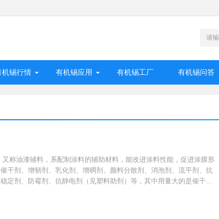
有机锡行情
有机锡应用
有机锡工厂
有机锡问答
，又称油漆辅料，系配制涂料的辅助材料，能改进涂料性能，促进涂膜形
括催干剂、增韧剂、乳化剂、增稠剂、颜料分散剂、消泡剂、流平剂、抗
光稳定剂、防霉剂、抗静电剂（见塑料助剂）等，其中用量大的是催干剂
涂料助剂的研究，以用于水乳胶漆的助剂为重点。中文名：涂料助剂外文
itives又 称：油漆辅料用 于：水乳胶漆的助剂目录1 简介2 种类3 详细介绍 催
b...