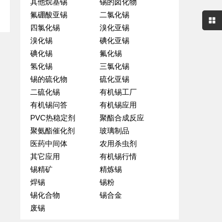
其他烷基锡
锡的卤化物
氟硼酸亚锡
二氯化锡
四氯化锡
溴化亚锡
溴化锡
碘化亚锡
碘化锡
氟化锡
氢化锡
三氯化锡
锡的硫化物
硫化亚锡
二硫化锡
有机锡工厂
有机锡问答
有机锡应用
PVC热稳定剂
聚酯合成反应
聚氨酯催化剂
玻璃制品
医药中间体
农用杀虫剂
其它应用
有机锡行情
锡精矿
精炼锡
焊锡
锡粉
锡化合物
锡合金
废锡