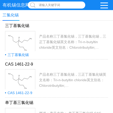
有机锡信息网
请输入关键字词
三氯化锡
三丁基氯化锡
产品名称三丁基氯化锡，三丁基氯化锡，三
正丁基氯化锡英文名称：Tri-n-butyltin
chloride英文别名：Chlorotributyltin;
Tributyltinchloridecolorlessliq; Tri-n-butyltin
三丁基氯化锡
choride; Tri-n-
CAS 1461-22-9
butylchlorotin;Trinbutyltinchloride;Chlorotri-
n-butylstannane~Chlorotri-n-butyltin;
产品名称三丁基氯化锡，三正丁基氯化锡英
TRIBUTYLTIN CHLORIDE; tributyl(chlor...
文名称：Tri-n-butyltin chloride英文别名：
Chlorotributyltin;
Tributyltinchloridecolorlessliq; Tri-n-butyltin
CAS 1461-22-9
choride; Tri-n-
butylchlorotin;Trinbutyltinchloride;Chlorotri-
单丁基三氯化锡
n-butylstannane~Chlorotri-n-butyltin;