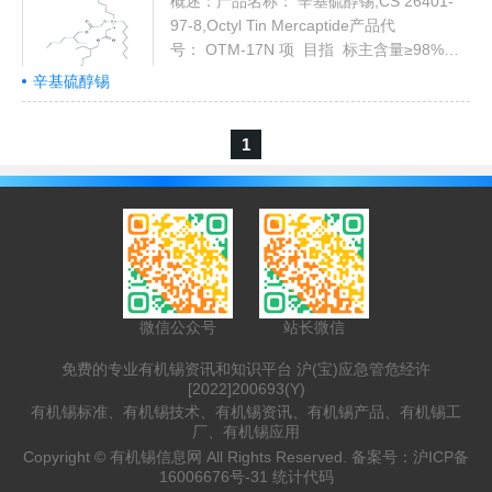
1.580含硫(%)17.5~18.5 基本信息：1.英文
概述：产品名称： 辛基硫醇锡,CS 26401-
名称 Buthylti...
97-8,Octyl Tin Mercaptide产品代
号： OTM-17N 项 目指 标主含量≥98%锡
含量（%）≥14.0硫含量（%）8.8-9.5色度
辛基硫醇锡
(Pt-Co)≤300# 基本信息：1.英文名称：
Octyl Tin Mercaptide（ OTM）2.CAS 号
1
码：26401-97-83.分子式：
C36H72O4S2Sn4.性状：淡黄色透明油状液
体，略有硫化物气味。产品英文名称：辛基
硫...
微信公众号
站长微信
免费的专业有机锡资讯和知识平台 沪(宝)应急管危经许
[2022]200693(Y)
有机锡标准、有机锡技术、有机锡资讯、有机锡产品、有机锡工
厂、有机锡应用
Copyright ©
有机锡信息网
All Rights Reserved. 备案号：
沪ICP备
16006676号-31
统计代码