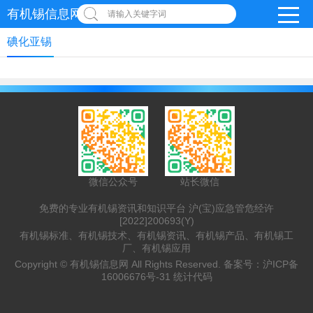
有机锡信息网
请输入关键字词
碘化亚锡
微信公众号
站长微信
免费的专业有机锡资讯和知识平台 沪(宝)应急管危经许
[2022]200693(Y)
有机锡标准、有机锡技术、有机锡资讯、有机锡产品、有机锡工
厂、有机锡应用
Copyright ©
有机锡信息网
All Rights Reserved. 备案号：
沪ICP备
16006676号-31
统计代码