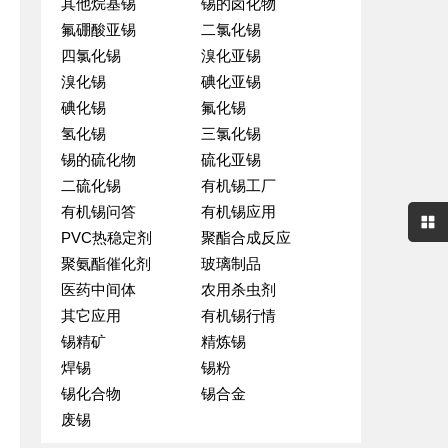
其他烷基锡
锡的卤化物
氟硼酸亚锡
二氯化锡
四氯化锡
溴化亚锡
溴化锡
碘化亚锡
碘化锡
氟化锡
氢化锡
三氯化锡
锡的硫化物
硫化亚锡
二硫化锡
有机锡工厂
有机锡问答
有机锡应用
PVC热稳定剂
聚酯合成反应
聚氨酯催化剂
玻璃制品
医药中间体
农用杀虫剂
其它应用
有机锡行情
锡精矿
精炼锡
焊锡
锡粉
锡化合物
锡合金
废锡