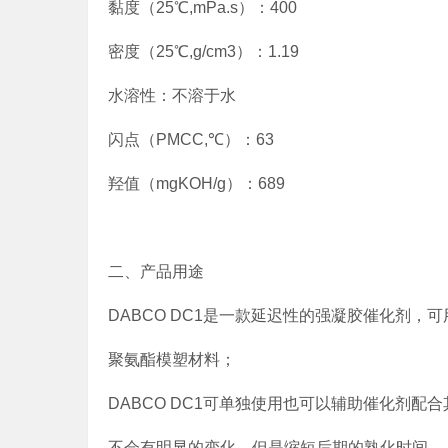
黏度（25℃,mPa.s）：400
密度（25℃,g/cm3）：1.19
水溶性：不溶于水
闪点（PMCC,℃）：63
羟值（mgKOH/g）：689
二、产品用途
DABCO DC1是一款延迟性的强凝胶催化剂，
聚氨酯模塑材料；
DABCO DC1可单独使用也可以辅助催化剂
不会有明显的变化，但是缩短后期的熟化时间。